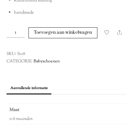
Klittenband sluiting
handmade
Pretty
Share
Toevoegen aan winkelwagen
Girl
#2
aantal
SKU:
S108
CATEGORIE:
Babyschoenen
Aanvullende informatie
Maat
0-6 maanden